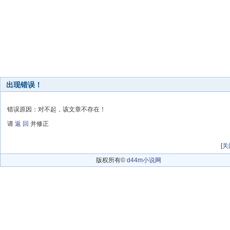
出现错误！
错误原因：对不起，该文章不存在！
请
返 回
并修正
[
关
版权所有©
d44m小说网