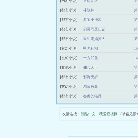
[网游小说]
逍遥梦路
第
[都市小说]
斗战神
第
[都市小说]
多宝小神农
第
[都市小说]
剑灵同居日记
第
[都市小说]
重生宠婚撩人
第
[玄幻小说]
甲壳狂潮
1
[玄幻小说]
十方武圣
1
[其他小说]
佣兵天下
第
[都市小说]
邪御天娇
第
[玄幻小说]
鸿蒙教尊
第
[都市小说]
春虎的猫尾
第
友情连接：
酷酷中文
我爱模板网
(邮箱见顶