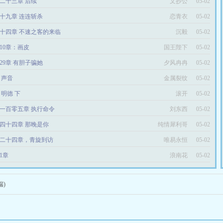
二十三章 后续
文抄公
05-02
十九章 连连斩杀
恋青衣
05-02
十四章 不速之客的来临
沉毅
05-02
10章：画皮
国王陛下
05-02
29章 有胆子骗她
夕风冉冉
05-02
6 声音
金属裂纹
05-02
4 明德 下
滚开
05-02
一百零五章 执行命令
刘东西
05-02
四十四章 那晚是你
纯情犀利哥
05-02
二十四章，青旋到访
唯易永恒
05-02
1章
浪南花
05-02
端)