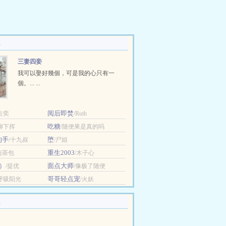
三妻四妾
我可以娶好幾個，可是我的心只有一
個。... ...
阅后即焚
古奕
/Ruth
吃糖
/柳下挥
/随便果是真的吗
的手
堕
/十九叔
/尸姐
重生2003
与茶包
/木子心
）
面点大师
/提优
/像极了随便
哥哥轻点宠
/呼吸阳光
/火妖