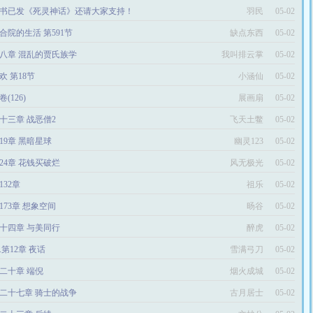
书已发《死灵神话》还请大家支持！
羽民
05-02
合院的生活 第591节
缺点东西
05-02
八章 混乱的贾氏族学
我叫排云掌
05-02
欢 第18节
小涵仙
05-02
卷(126)
展画扇
05-02
十三章 战恶僧2
飞天土鳖
05-02
19章 黑暗星球
幽灵123
05-02
024章 花钱买破烂
风无极光
05-02
132章
祖乐
05-02
173章 想象空间
旸谷
05-02
十四章 与美同行
醉虎
05-02
2.第12章 夜话
雪满弓刀
05-02
二十章 端倪
烟火成城
05-02
二十七章 骑士的战争
古月居士
05-02