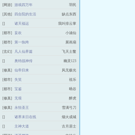
[网游]
游戏四万年
羽民
[其他]
四合院的生活
缺点东西
[]
诸天福运
我叫排云掌
[都市]
妄欢
小涵仙
[都市]
第一纨绔
展画扇
[玄幻]
凡人仙界篇
飞天土鳖
[]
奥特战神传
幽灵123
[修真]
仙帝归来
风无极光
[都市]
失笑
祖乐
[都市]
宝鉴
旸谷
[修真]
无垠
醉虎
[修真]
永恒圣王
雪满弓刀
[]
诸界末日在线
烟火成城
[]
主神大道
古月居士