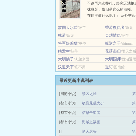
不论再怎么挣扎，终究无法抵
抹身影，依旧是这么的清晰。
在这里做什么呢？」 从外交
以第二名的优异成绩毕业的，
故国天水碧
香港復仇者
/韶芊
殷段。... ...
/叛龙
贱港
贞观情仇
/叛龙
/韶芊
将军好凶猛
叛逆之子
/更俗
/shirman
绝爱幸
花落燕归
/韶芊
/雨天之
大明嫡子
大明国师
/肉丝米面
/西湖遇
汉道天下
退订
/庄不周
/图南鲸
最近更新小说列表
[网游小说]
禁区之雄
第
[都市小说]
极品最强大少
第
[都市小说]
信息全知者
第
[都市小说]
海贼之祸害
第
[]
诸天尽头
第