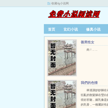
收藏4g小说网
首页
玄幻小说
修真小说
善男性女
肉！... ...
我們的色情
林達讓妙妙躺在
狂亂的散髮躺在瑩白
得好邪魅，嬌乳像是
的乳香，一種屬於性