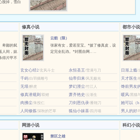
心脫掉，雪白
修真小说
都市小说
云舫（限）
。卑鄙的弑
张家有女，爱若至宝。*披了修真皮，设
返人间，妓.
定完全乱诌。*封图自网... ...
杀得片甲不
，而遗失未
玄女心经2
永恒圣王
日渐上瘾
/玄风斗士
/雪满弓刀
/
千屿
仙帝归来
天才医生
/白羽摘雕弓
/风无极光
无垠
梦幻湮尘
馋前男友
/醉虎
/竹江人
修真潜规则
萧齐艳史
暖风
/双鲤
/云渐生
/黑猫
肉拂尘
刀剑恩仇录
她可以（h
/朱投仁
/雁翎刀
人间修炼
狐仙小妺喜
男人的好
/深秋的芒草
/四月喵
网游小说
科幻小说
禁区之雄