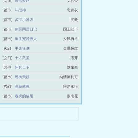
[网游]
逍遥梦路
文抄公
[都市]
斗战神
恋青衣
[都市]
多宝小神农
沉毅
[都市]
剑灵同居日记
国王陛下
[都市]
重生宠婚撩人
夕风冉冉
[玄幻]
甲壳狂潮
金属裂纹
[玄幻]
十方武圣
滚开
[其他]
佣兵天下
刘东西
[都市]
邪御天娇
纯情犀利哥
[玄幻]
鸿蒙教尊
唯易永恒
[都市]
春虎的猫尾
浪南花