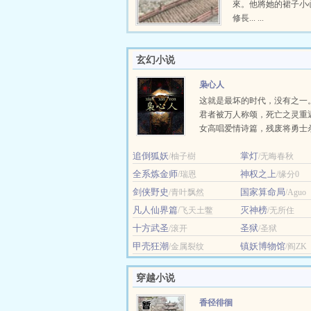
來。他將她的裙子小
修長... ...
玄幻小说
枭心人
这就是最坏的时代，没有之一
君者被万人称颂，死亡之灵重
女高唱爱情诗篇，残废将勇士
留，修士把地狱之火引向黎明
追倒狐妖
掌灯
/柚子樹
来的人... ...
/无晦春秋
全系炼金师
神权之上
/瑞恩
/缘分0
剑侠野史
国家算命局
/青叶飘然
/Aguo
凡人仙界篇
灭神榜
/飞天土鳖
/无所住
十方武圣
圣狱
/滚开
/圣狱
甲壳狂潮
镇妖博物馆
/金属裂纹
/阎ZK
穿越小说
香径徘徊