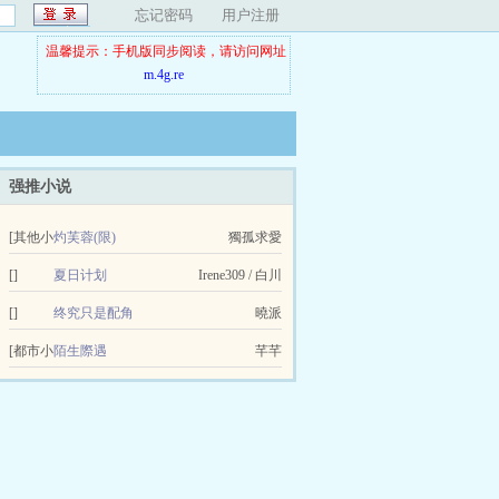
忘记密码
用户注册
温馨提示：手机版同步阅读，请访问网址
m.4g.re
强推小说
[其他小
灼芙蓉(限)
獨孤求愛
说]
[]
夏日计划
Irene309 / 白川
[]
终究只是配角
曉派
[都市小
陌生際遇
芊芊
说]