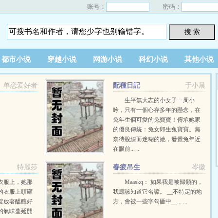
账号：
密码：
搜 索
都市小说
穿越小说
网游小说
科幻小说
其他小说
单恋爱好者
配種日記
于小晨
生平無大志的小女子一周小
吟，只有一個心存多年的懸念，在
兔年生個可愛的兔寶寶！傳承她家
的優良傳統：兔女郎生兔寶寶。無
奈待脫線而迷糊的她，發覺兔年近
在眼前... ...
特麗莎
春疲吊生
岑徽
衣服上，她那
Maaskq： 如果我是被歸類的，
的衣服上頭顯
我應該知道它名諱。 __不特定的地
綻放著醞釀好
方，會被一些字句砸中__... ...
的氣味蔓延開