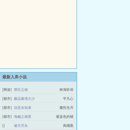
最新入库小说
[网游]
禁区之雄
林海听涛
[都市]
极品最强大少
平凡心
[都市]
信息全知者
魔性沧月
[都市]
海贼之祸害
紫蓝色的猪
[]
诸天尽头
凤嘲凰