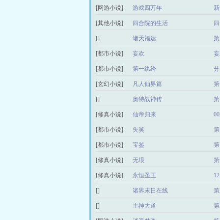
[网游小说]
游戏四万年
新
[其他小说]
四合院的生活
四
[]
诸天福运
第
[都市小说]
妄欢
妄
[都市小说]
第一纨绔
分
[玄幻小说]
凡人仙界篇
第
[]
奥特战神传
第
[修真小说]
仙帝归来
0
[都市小说]
失笑
第
[都市小说]
宝鉴
第
[修真小说]
无垠
第
[修真小说]
永恒圣王
1
[]
诸界末日在线
第
[]
主神大道
第