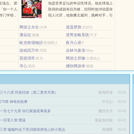
达顶点。 那
他是世界足坛的争议性球员。他在球场上
 「你一个人
取得的成就有目共睹，但同时他冲动嚣张
官专门学校，
招人讨厌，他推搡主裁判，挑衅对手，引
新人外交官
发斗殴…… 他让主裁判头疼，他让对
网游之永生
逍遥梦路
/火神
手的后... ...
/文抄公
潘朵拉
渣男攻略系统
/嵐懶
/不才
歐克牧場物語
夜月心扉
/悠哉閒人
/F
游戏四万年
丛林与麦浪
后
/羽民
/Maer
莫揽清宵
网游之邪修
雨
/枉为
/大唐仙人
寻心
捕快网游录
/易东
/狼籍
三十八章 同居结束（第二更求月票）
林海听涛
05-02
279章 神奇的按摩
平凡心
05-02
一百七十九章 你们家族屁事真多
魔性沧月
05-02
一百零八章 懵逼
紫蓝色的猪
05-02
三章 嘘嘘时会下意识瞄准便池上的小黑点
凤嘲凰
05-02