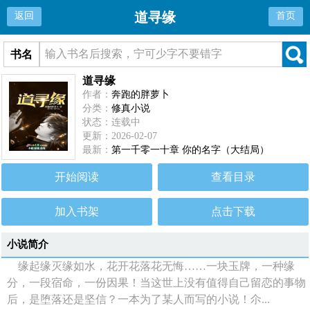
道寻缘
返回
首页
书名
道寻缘
作者：
奔跑的胖萝卜
分类：
修真小说
状态：连载中
更新：2026-02-07
最新：
第一千零一十章 你的名字（大结局）
开始阅读
查看目录
加入书架
点击下载
小说简介
缘起缘灭缘如水，花开花落花无悔……一块玉牌，一种缘
分，一段宿命，一份因果！当这世上没有值得自己留恋的事物
后，是堕落还是坚信？一本为了某人而写的小说！尒...