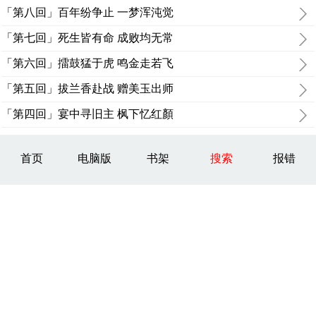
「第八回」百年纷争止 一梦浑沌觉
「第七回」死生皆有命 成败均无常
「第六回」擂鼓猛于虎 鸣金走若飞
「第五回」拔兰香赴战 赠美玉出师
「第四回」宴中寻旧主 枫下忆红顏
首页
电脑版
书架
搜索
报错